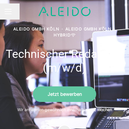
Seite teilen
KARRIEREMENÜ
ALEIDO GMBH KÖLN
·
ALEIDO GMBH KÖLN
·
HYBRID
Technischer Redakteur
(m/w/d)
Jetzt bewerben
Wir antworten gewöhnlich innerhalb von
2 Wochen